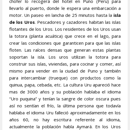
chofer lo recogerá del hotel en Puno (Peru) para
llevarlo al puerto, donde le espera una embarcación a
motor. Un paseo en lancha de 25 minutos hasta la
isla
de los Uros
. Pescadores y cazadores habitan las islas
flotantes de los Uros. Los residentes de los Uros usan
la totora (planta acuática) que crece en el lago, para
crear las condiciones que garanticen para que las islas
floten. Las raíces densas que generan estas plantas
soportan la isla. Los uros utilizan la totora para
construir sus islas, viviendas, para cocinar y comer, así
mismo para vender en la ciudad de Puno y también
para intercambiar (trueque) con productos como la
quinua, papa, cebada, etc. La cultura Uru apareció hace
mas de 3000 años y su población hablaba el idioma
“Uro puquina” y tenían la sangre de color oscura pues
así no sentían el frío, la última persona que todavía
hablaba el idioma Uru falleció aproximadamente en los
años 60, no hay escritura referente al idioma,
actualmente la población habla Aymará. En los Uros