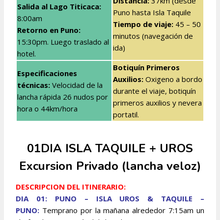
Distancia:
37km (desde
Salida al Lago Titicaca:
Puno hasta Isla Taquile
8:00am
Tiempo de viaje:
45 – 50
Retorno en Puno:
minutos (navegación de
15:30pm. Luego traslado al
ida)
hotel.
Botiquín Primeros
Especificaciones
Auxilios:
Oxigeno a bordo
técnicas:
Velocidad de la
durante el viaje, botiquín
lancha rápida 26 nudos por
primeros auxilios y nevera
hora o 44km/hora
portatil.
01DIA ISLA TAQUILE + UROS
Excursion Privado (lancha veloz)
DESCRIPCION DEL ITINERARIO:
DIA 01: PUNO – ISLA UROS & TAQUILE –
PUNO:
Temprano por la mañana alrededor 7:15am un