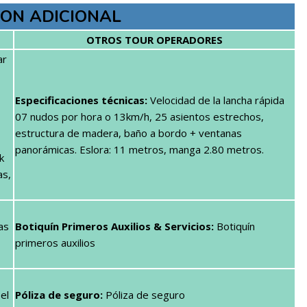
ON ADICIONAL
OTROS TOUR OPERADORES
ar
Especificaciones
técnicas
:
Velocidad de la lancha rápida
07 nudos por hora o 13km/h, 25 asientos estrechos,
estructura de madera, baño a bordo + ventanas
panorámicas. Eslora: 11 metros, manga 2.80 metros.
k
as,
as
Botiquín Primeros Auxilios & Servicios:
Botiquín
primeros auxilios
el
Póliza de seguro:
Póliza de seguro