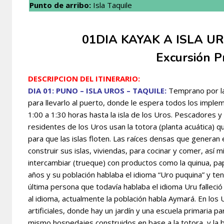
Punto de arribo:
Isla Taquile
01DIA KAYAK A ISLA UR
Excursión P
DESCRIPCIO
N DEL ITINERARIO:
DIA 01: PUNO – ISLA UROS – TAQUILE:
Temprano por la 
para llevarlo al puerto, donde le espera todos los impl
1:00 a 1:30 horas hasta la isla de los Uros. Pescadores
y
residentes de los Uros usan la totora (planta acuática) q
para que las islas floten. Las raíces densas que generan e
construir sus islas, viviendas, para cocinar y comer, así
intercambiar (trueque) con productos como la quinua, pa
años y su población hablaba el idioma “Uro puquina” y tení
última persona que todavía hablaba el idioma Uru falleci
al idioma, actualmente la población habla Aymará. En los
artificiales, donde hay un jardín y una escuela primaria pa
mismo hospedajes construidos en base a la totora, y la b