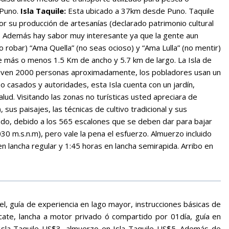
 Puno.
Isla Taquile:
Esta ubicado a 37km desde Puno. Taquile
r su producción de artesanías (declarado patrimonio cultural
es. Además hay sabor muy interesante ya que la gente aun
o robar) “Ama Quella” (no seas ocioso) y “Ama Lulla” (no mentir)
ene más o menos 1.5 Km de ancho y 5.7 km de largo. La Isla de
e viven 2000 personas aproximadamente, los pobladores usan un
o casados y autoridades, esta Isla cuenta con un jardín,
lud. Visitando las zonas no turísticas usted apreciara de
sus paisajes, las técnicas de cultivo tradicional y sus
ado, debido a los 565 escalones que se deben dar para bajar
4,030 m.s.n.m), pero vale la pena el esfuerzo. Almuerzo incluido
en lancha regular y 1:45 horas en lancha semirapida. Arribo en
l, guía de experiencia en lago mayor, instrucciones básicas de
ate, lancha a motor privado ó compartido por 01día, guía en
 Isla Taquile US$3, almuerzo en Isla Taquile US$5. Además de