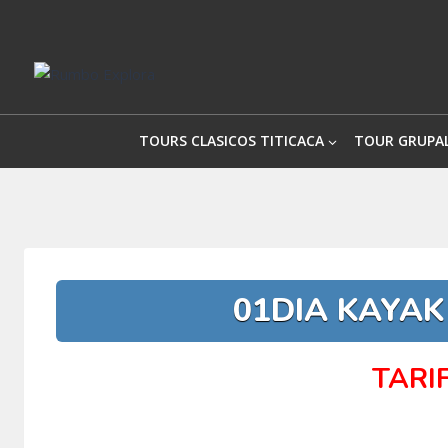
Saltar
al
contenido
TOURS CLASICOS TITICACA
TOUR GRUPA
01DIA KAYAK
TARI