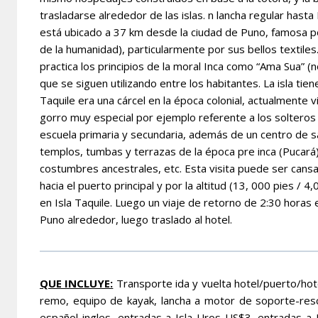
trasladarse alrededor de las islas. n lancha regular hasta
está ubicado a 37 km desde la ciudad de Puno, famosa po
de la humanidad), particularmente por sus bellos textil
practica los principios de la moral Inca como “Ama Sua” (n
que se siguen utilizando entre los habitantes. La isla ti
Taquile era una cárcel en la época colonial, actualment
gorro muy especial por ejemplo referente a los solteros 
escuela primaria y secundaria, además de un centro de sa
templos, tumbas y terrazas de la época pre inca (Pucará), 
costumbres ancestrales, etc. Esta visita puede ser cans
hacia el puerto principal y por la altitud (13, 000 pies / 
en Isla Taquile. Luego un viaje de retorno de 2:30 horas 
Puno alrededor, luego traslado al hotel.
QUE INCLUYE:
Transporte ida y vuelta hotel/puerto/hote
remo, equipo de kayak, lancha a motor de soporte-resc
español-ingles, entradas a Isla Uros US$3, entradas a