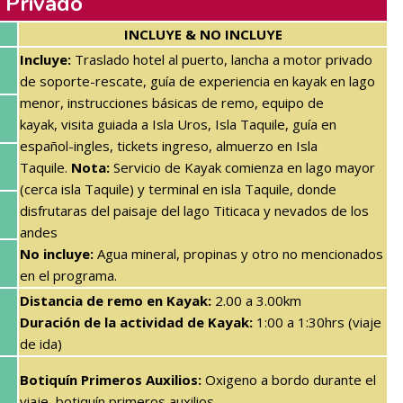
 Privado
INCLUYE & NO INCLUYE
In
cluye:
Traslado hotel al puerto, lancha a motor privado
de soporte-rescate,
guía de experiencia en kayak en lago
menor, instrucciones básicas de remo, equipo de
kayak,
visita guiada a Isla Uros, Isla Taquile, guía en
español-ingles, tickets ingreso, almuerzo en Isla
Taquile.
Nota:
Servicio de Kayak comienza en lago mayor
(cerca isla Taquile) y terminal en isla Taquile, donde
disfrutaras del paisaje del lago Titicaca y nevados de los
andes
No incluye:
Agua mineral, propinas y otro no mencionados
en el programa.
Distancia de remo en Kayak:
2.00 a 3.00km
Duración de la actividad de Kayak:
1:00 a 1:30hrs (viaje
de ida)
Botiquín Primeros Auxilios:
Oxigeno a bordo durante el
viaje, botiquín primeros auxilios