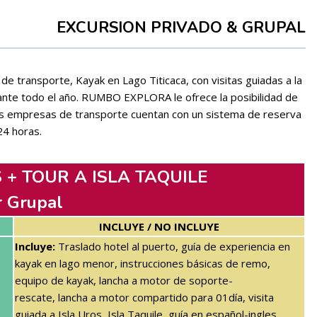
EXCURSION PRIVADO & GRUPAL
e transporte, Kayak en Lago Titicaca, con visitas guiadas a la
urante todo el año. RUMBO EXPLORA le ofrece la posibilidad de
las empresas de transporte cuentan con un sistema de reserva
24 horas.
 + TOUR A ISLA TAQUILE
r Grupal
INCLUYE / NO INCLUYE
Incluye:
Traslado hotel al puerto, guía de experiencia en
kayak en lago menor, instrucciones básicas de remo,
equipo de kayak, lancha a motor de soporte-
rescate, lancha a motor compartido para 01día, visita
guiada a Isla Uros, Isla Taquile, guía en español-ingles,