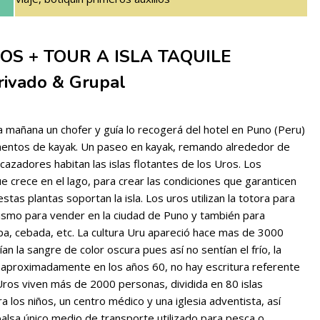
OS + TOUR A ISLA TAQUILE
rivado & Grupal
mañana un chofer y guía lo recogerá del hotel en Puno (Peru)
ementos de kayak. Un paseo en kayak, remando alrededor de
 cazadores habitan las islas flotantes de los Uros. Los
ue crece en el lago, para crear las condiciones que garanticen
stas plantas soportan la isla. Los uros utilizan la totora para
 mismo para vender en la ciudad de Puno y también para
pa, cebada, etc. La cultura Uru apareció hace mas de 3000
an la sangre de color oscura pues así no sentían el frío, la
ó aproximadamente en los años 60, no hay escritura referente
 Uros viven más de 2000 personas, dividida en 80 islas
ra los niños, un centro médico y una iglesia adventista, así
alsa único medio de transporte utilizado para pesca o