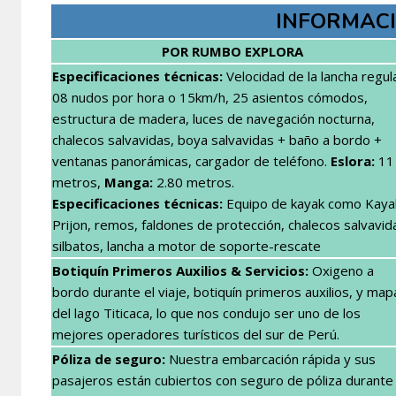
INFORMACI
POR RUMBO EXPLORA
Especificaciones técnicas:
Velocidad de la lancha regul
08 nudos por hora o 15km/h, 25 asientos cómodos,
estructura de madera, luces de navegación nocturna,
chalecos salvavidas, boya salvavidas + baño a bordo +
ventanas panorámicas,
cargador de teléfono
.
Eslora:
11
metros,
Manga:
2.80 metros.
Especificaciones técnicas:
Equipo de kayak como Kaya
Prijon, remos, faldones de protección, chalecos salvavid
silbatos, lancha a motor de soporte-rescate
Botiquín Primeros Auxilios & Servicios:
Oxigeno a
bordo durante el viaje, botiquín primeros auxilios, y map
del lago Titicaca, lo que nos condujo ser uno de los
mejores operadores turísticos del sur de Perú.
Póliza de seguro:
Nuestra
embarcación
rápida
y sus
pasajeros están cubiertos con seguro de
póliza
durante 